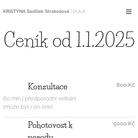
KRISTÝNA Sadílek Strakošová
| DULA
Ceník od 1.1.2025
Konzultace
800 Kč
60 min | předporodní setkání
(může být i on-line)
Pohotovost k
5000 Kč
porodu