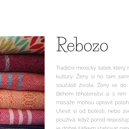
Rebozo
Tradiční mexický šátek, který 
kultury. Ženy si ho tam samy
součástí života. Ženy se do 
Během těhotenství si s ním p
masáže mohou upravit polohu
Ulevit si od bolesti, nebo 
používá, když porod nepostup
je dobré šátkem stahovat pán