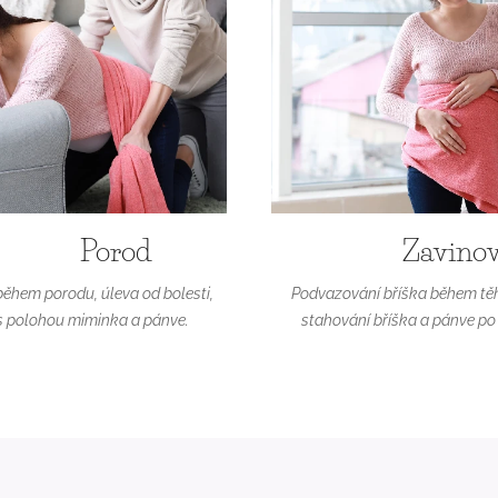
Porod
Zavino
během porodu, úleva od bolesti,
Podvazování bříška během těh
s polohou miminka a pánve.
stahování bříška a pánve po