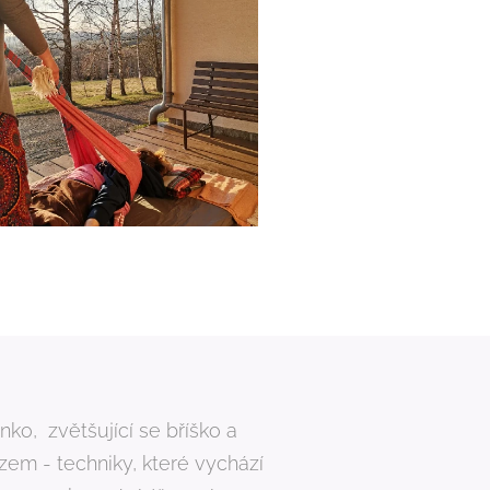
ko, zvětšující se bříško a
zem - techniky, které vychází