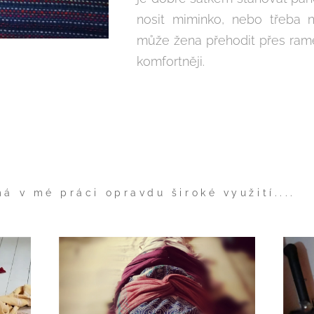
nosit miminko, nebo třeba 
může žena přehodit přes rame
komfortněji.
á v mé práci opravdu široké využití....