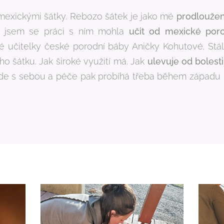
 mexickými šátky. Rebozo šátek je jako mé
prodlouže
e jsem se práci s ním mohla
učit od mexické por
ké učitelky české porodní báby Aničky Kohutové. St
o šátku. Jak široké využití má. Jak
ulevuje od bolesti
ude s sebou a péče pak probíhá třeba během západu