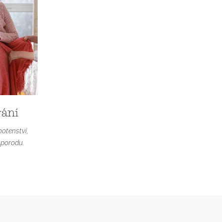
vání
otenství,
 porodu.