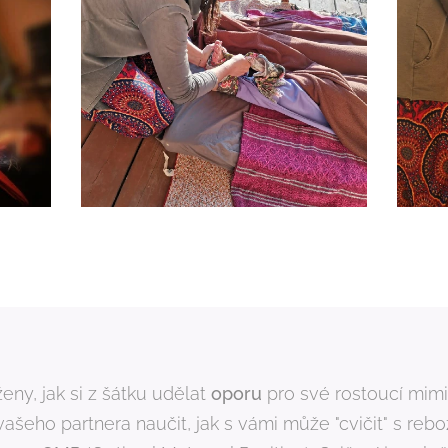
ny, jak si z šátku udělat
oporu
pro své rostoucí mimin
eho partnera naučit, jak s vámi může "cvičit" s rebo