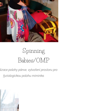
Spinning
Babies/OMP
izace polohy pánve, vytvoření prostoru pro
fyziologickou polohu miminka.