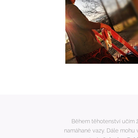
Během těhotenství učím že
namáhané vazy. Dále mohu vaš