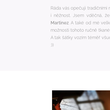
Ráda vás opečuji tradičními
i něžnost. Jsem vděčná, ž
Martinez
. A také od mé vel
možnosti tohoto ručně tkanéh
A tak šátky vozím téměř vš
:))