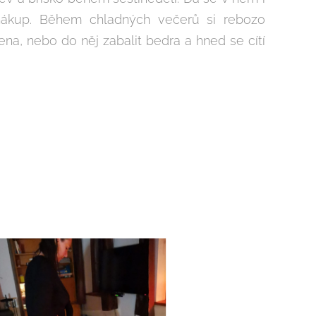
nákup. Během chladných večerů si rebozo
na, nebo do něj zabalit bedra a hned se cítí