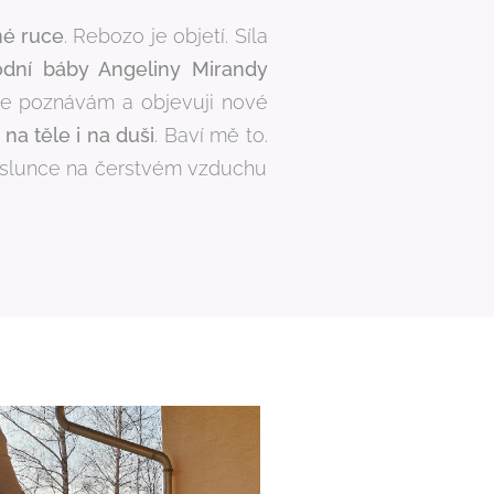
né ruce
. Rebozo je objetí. Síla
odní báby Angeliny Mirandy
ále poznávám a objevuji nové
 na těle i na duši
. Baví mě to.
 slunce na čerstvém vzduchu