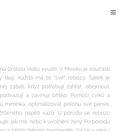
má širokou škálu využití. V Mexiku je součástí
 tkají. Každá má to "své" rebozo. Šátek je
něj zabalí, když potřebují zahřát, obejmout.
odvazují a zavinují bříško. Pomocí cviků a
 miminka, optimalizovat polohu své pánve.
zvětšeného napětí vazů. U porodu se rebozo
uje, jak má, nebo k uvolnění ženy. Po porodu
ev a bříško během šestinedělí. Dá se v něm i