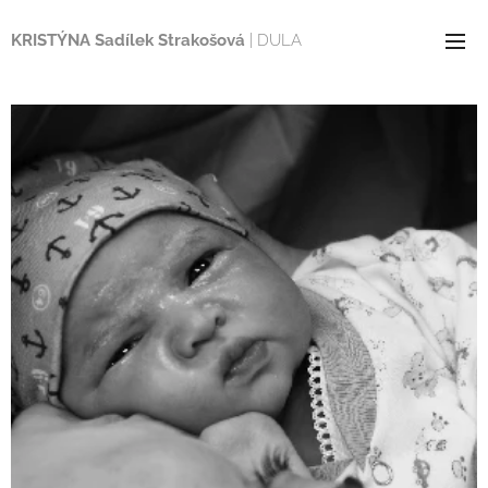
KRISTÝNA Sadílek Strakošová
| DULA