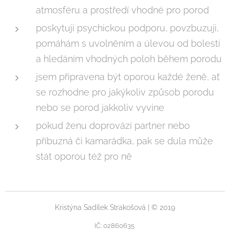
atmosféru a prostředí vhodné pro porod
poskytuji psychickou podporu, povzbuzuji,
pomáhám s uvolněním a úlevou od bolesti
a hledáním vhodných poloh během porodu
jsem připravena být oporou každé ženě, ať
se rozhodne pro jakýkoliv způsob porodu
nebo se porod jakkoliv vyvine
pokud ženu doprovází partner nebo
příbuzná či kamarádka, pak se dula může
stát oporou též pro ně
Kristýna Sadílek Strakošová | © 2019
IČ: 02860635