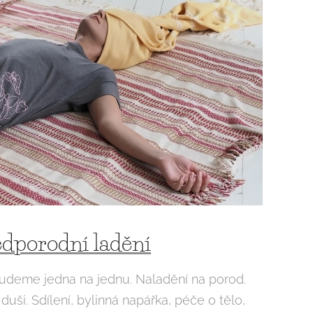
dporodní ladění
 Budeme jedna na jednu. Naladění na porod.
duši. Sdílení, bylinná napářka, péče o tělo,