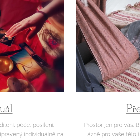
Pře
uál
Prostor jen pro vás.
lení, péče, posílení.
Lázně pro vaše tělo i 
řipravený individuálně na