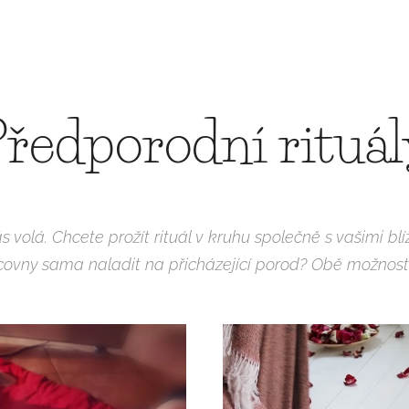
Předporodní
rituá
vás volá. Chcete prožít rituál v kruhu společně s vašimi 
vny sama naladit na přicházející porod? Obě možnosti 