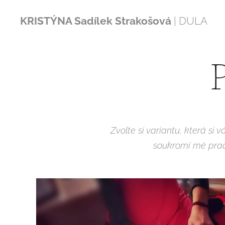
KRISTÝNA Sadílek Strakošová
| DULA
Zvolte si variantu, která si 
soukromí mé praco