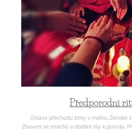
Předporodní rit
Oslava přechodu ženy v matku. Ženské sdí
Zbavení se strachů a dodání síly k porodu. P